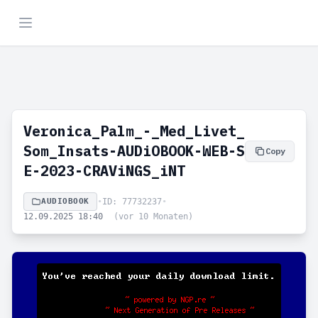
Veronica_Palm_-_Med_Livet_
Som_Insats-AUDiOBOOK-WEB-S
Copy
E-2023-CRAViNGS_iNT
AUDIOBOOK
•
ID: 77732237
•
12.09.2025 18:40
(vor 10 Monaten)