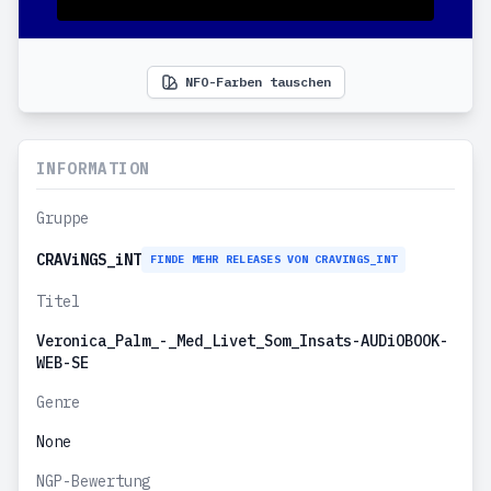
NFO-Farben tauschen
INFORMATION
Gruppe
CRAViNGS_iNT
FINDE MEHR RELEASES VON CRAVINGS_INT
Titel
Veronica_Palm_-_Med_Livet_Som_Insats-AUDiOBOOK-
WEB-SE
Genre
None
NGP-Bewertung