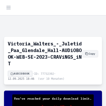
Victoria_Walters_-_Juletid
_Paa_Glendale_Hall-AUDiOBO
Copy
OK-WEB-SE-2023-CRAViNGS_iN
T
AUDIOBOOK
•
ID: 77732392
•
12.09.2025 18:46
(vor 10 Monaten)