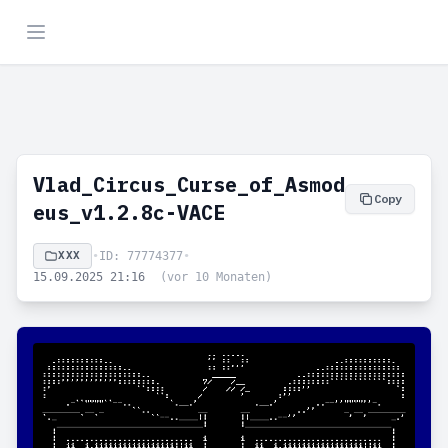
Vlad_Circus_Curse_of_Asmod
Copy
eus_v1.2.8c-VACE
XXX
•
ID: 77774377
•
15.09.2025 21:16
(vor 10 Monaten)