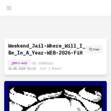
Weekend_Jail-Where_Will_I_
Copy
Be_In_A_Year-WEB-2026-FiH
MP3-WEB
•
ID: 95890162
•
16.06.2026 03:25
(vor 1 Monat)