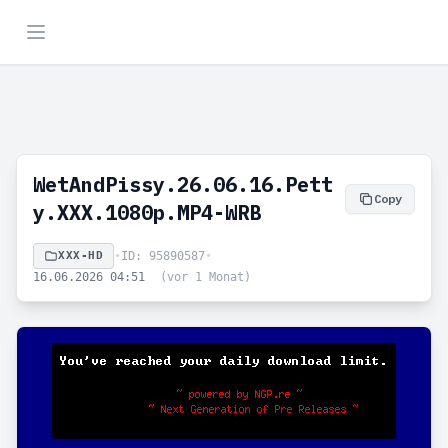
WetAndPissy.26.06.16.Pett
Copy
y.XXX.1080p.MP4-WRB
XXX-HD
•
ID: 95890587
•
16.06.2026 04:51
(vor 1 Monat)