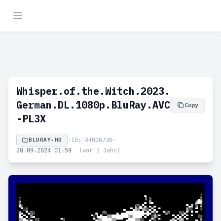
Whisper.of.the.Witch.2023.
German.DL.1080p.BluRay.AVC
Copy
-PL3X
BLURAY-HD
•
ID: 44006736
•
28.09.2024 01:59
(vor 1 Jahr)