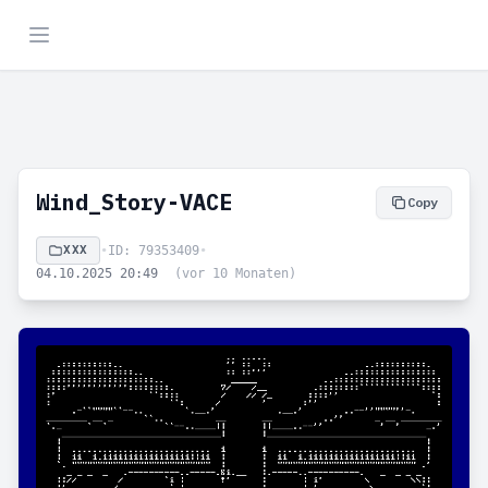
Wind_Story-VACE
Copy
XXX
•
ID: 79353409
•
04.10.2025 20:49
(vor 10 Monaten)