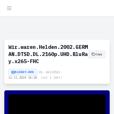
Wir.waren.Helden.2002.GERM
AN.DTSD.DL.2160p.UHD.BluRa
Copy
y.x265-FHC
BLURAY-UHD
•
ID: 46110501
•
12.11.2024 16:18
(vor 1 Jahr)