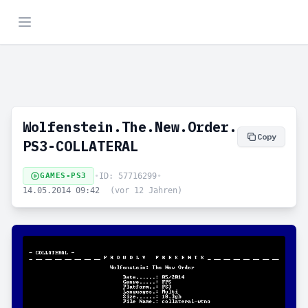
Wolfenstein.The.New.Order.
Copy
PS3-COLLATERAL
GAMES-PS3
•
ID: 57716299
•
14.05.2014 09:42
(vor 12 Jahren)