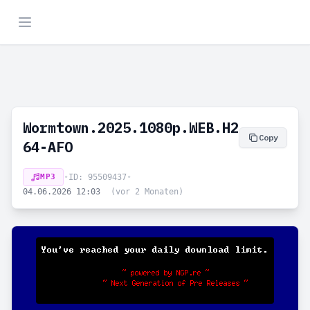
Wormtown.2025.1080p.WEB.H2
Copy
64-AFO
MP3
•
ID: 95509437
•
04.06.2026 12:03
(vor 2 Monaten)