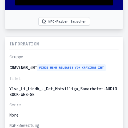
NFO-Farben tauschen
INFORMATION
Gruppe
CRAViNGS_iNT
FINDE MEHR RELEASES VON CRAVINGS_INT
Titel
Ylva_Li_Lindh_-_Det_Motvilliga_Samarbetet-AUDiO
BOOK-WEB-SE
Genre
None
NGP-Bewertung