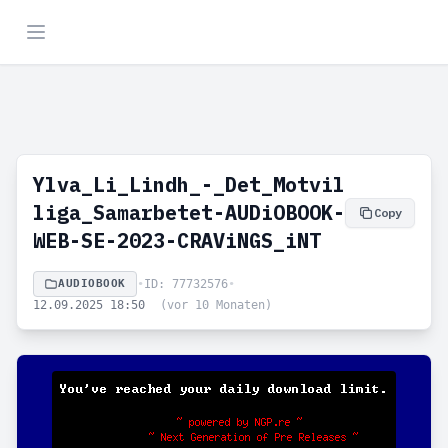
Ylva_Li_Lindh_-_Det_Motvil
liga_Samarbetet-AUDiOBOOK-
Copy
WEB-SE-2023-CRAViNGS_iNT
AUDIOBOOK
•
ID: 77732576
•
12.09.2025 18:50
(vor 10 Monaten)