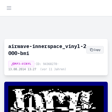
airwave-innerspace_vinyl-2
Copy
000-bmi
MP3-VINYL
•
ID: 94368278
•
13.08.2014 13:27
(vor 11 Jahren)